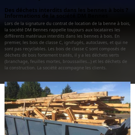
Des déchets interdits dans les bennes à bois ?
Informations de la société DM Bennes
Lors de la signature du contrat de location de la benne à bois,
la société DM Bennes rappelle toujours aux locataires les
différents matériaux interdits dans les bennes à bois. En
premier, les bois de classe C, ignifugés, autoclaves, et qui ne
sont pas recyclables. Les bois de classe C sont composés de
déchets de bois fortement traités, il y a les déchets verts
(branchage, feuilles mortes, broussailles…) et les déchets de
la construction. La société accompagne les clients.