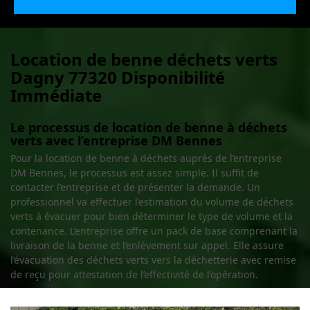
Location de benne déchets verts
Dagny 77320 Disponibilité
Immédiate
Le processus de location de benne à déchets
verts avec l’entreprise DM Bennes
Pour la location de benne à déchets auprès de l’entreprise
DM Bennes, le processus est assez simple. Il suffit de
contacter l’entreprise et de présenter la demande. Un
professionnel va effectuer l’estimation du volume de déchets
verts à évacuer pour bien déterminer le type de volume et la
contenance. L’entreprise offre un pack de base comprenant la
livraison de la benne et l’enlèvement sur appel. Elle assure
l’évacuation des déchets verts vers la déchetterie avec remise
de reçu pour attestation de l’effectivité de l’opération.