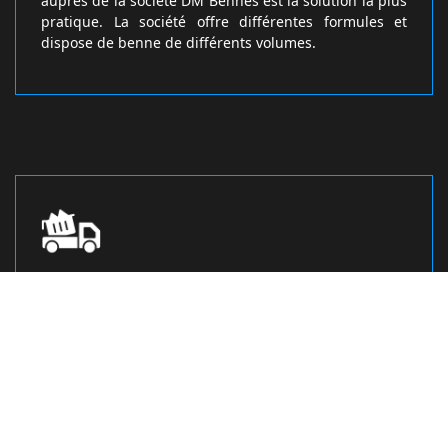
auprès de la société DM Bennes est la solution la plus
pratique. La société offre différentes formules et
dispose de benne de différents volumes.
Tranquillisez-vous, l’entreprise DM
Bennes loueuse de benne est là pour
vos déchets verts
Vous désirez évacuer vos déchets verts
immédiatement après la tombée des feuilles mortes ?
Pour réaliser cela, faites confiance au savoir-faire de
l’entreprise DM Bennes. Elle loue des bennes de