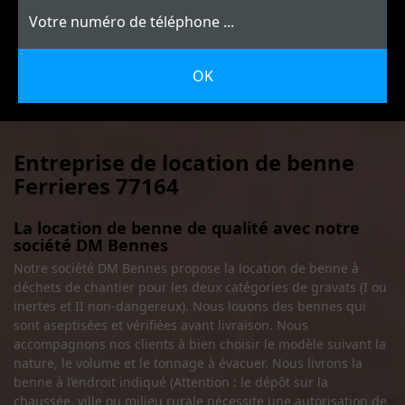
Entreprise de location de benne
Ferrieres 77164
La location de benne de qualité avec notre
société DM Bennes
Notre société DM Bennes propose la location de benne à
déchets de chantier pour les deux catégories de gravats (I ou
inertes et II non-dangereux). Nous louons des bennes qui
sont aseptisées et vérifiées avant livraison. Nous
accompagnons nos clients à bien choisir le modèle suivant la
nature, le volume et le tonnage à évacuer. Nous livrons la
benne à l’endroit indiqué (Attention : le dépôt sur la
chaussée, ville ou milieu rurale nécessite une autorisation de