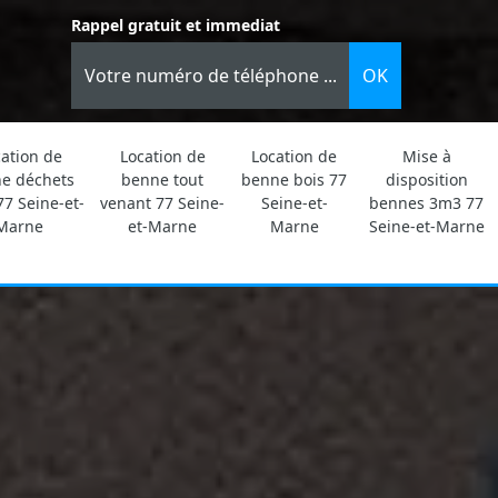
Rappel gratuit et immediat
ation de
Location de
Location de
Mise à
e déchets
benne tout
benne bois 77
disposition
77 Seine-et-
venant 77 Seine-
Seine-et-
bennes 3m3 77
Marne
et-Marne
Marne
Seine-et-Marne