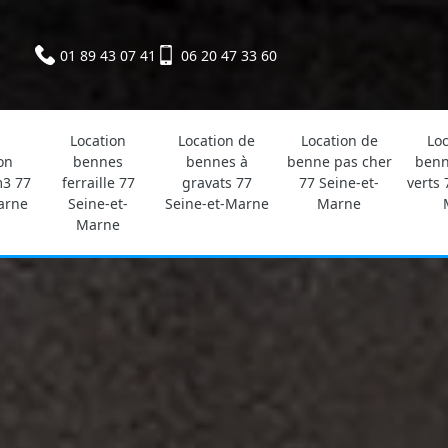
01 89 43 07 41
06 20 47 33 60
Location
Location de
Location de
Loc
on
bennes
bennes à
benne pas cher
benn
3 77
ferraille 77
gravats 77
77 Seine-et-
verts 
arne
Seine-et-
Seine-et-Marne
Marne
Marne