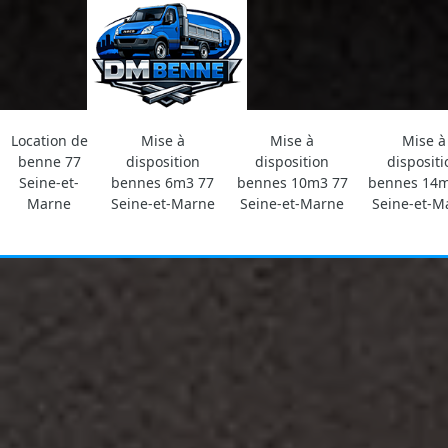
Location de
Mise à
Mise à
Mise à
benne 77
disposition
disposition
dispositi
Seine-et-
bennes 6m3 77
bennes 10m3 77
bennes 14m
Marne
Seine-et-Marne
Seine-et-Marne
Seine-et-M