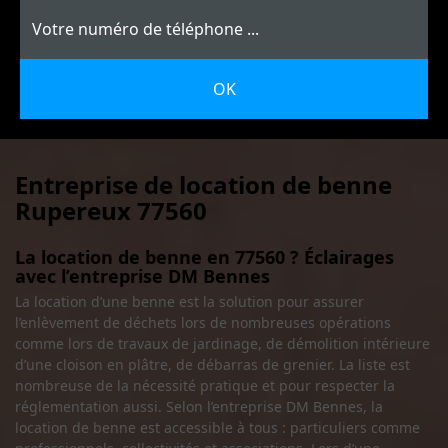
Entreprise de location de benne
Rupereux 77560
La location de benne en 77560 ? Éclairages
avec l’entreprise DM Bennes
La location d’une benne est la solution pour assurer
l’enlèvement de déchets lors de nombreuses opérations
comme lors de travaux de jardinage, de démolition intérieure
d’une cloison en plâtre, de débarras de grenier. La liste est
nombreuse de la nécessité pratique et pour respecter la
réglementation aussi. Selon l’entreprise DM Bennes, la
location de benne est accessible à tous : particuliers comme