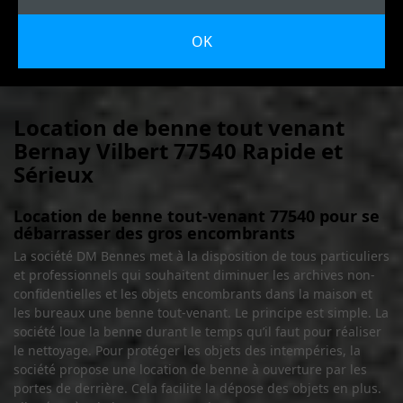
Location de benne tout venant
Bernay Vilbert 77540 Rapide et
Sérieux
Location de benne tout-venant 77540 pour se
débarrasser des gros encombrants
La société DM Bennes met à la disposition de tous particuliers
et professionnels qui souhaitent diminuer les archives non-
confidentielles et les objets encombrants dans la maison et
les bureaux une benne tout-venant. Le principe est simple. La
société loue la benne durant le temps qu’il faut pour réaliser
le nettoyage. Pour protéger les objets des intempéries, la
société propose une location de benne à ouverture par les
portes de derrière. Cela facilite la dépose des objets en plus.