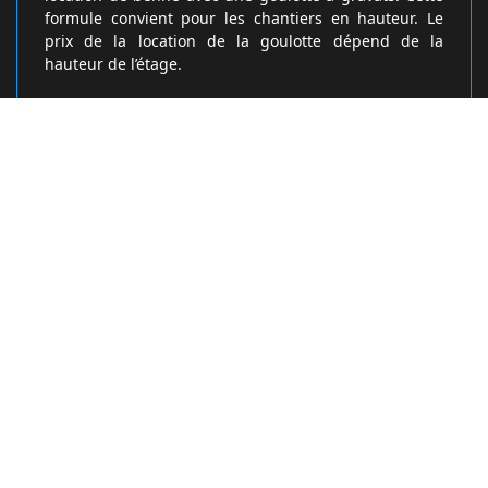
formule convient pour les chantiers en hauteur. Le
prix de la location de la goulotte dépend de la
hauteur de l’étage.
L’entreprise DM Bennes dévoile les
délais des étapes avant la location de
bennes à gravats à Fretoy
Pour l’entreprise de location de bennes à gravats DM
Bennes, il faut que le locataire comprenne bien les
différents délais avant de pouvoir bénéficier d’une