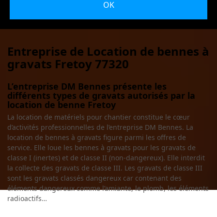
Entreprise de Location de bennes à
gravats Fretoy 77320
L’entreprise DM Bennes présente les
différents types de gravats autorisés par la
location de benne Fretoy
La location de matériels pour chantier constitue le cœur
d’activités professionnelles de l’entreprise DM Bennes. La
location de bennes à gravats figure parmi les offres de
service. Elle loue les bennes à gravats pour les gravats de
classe I (inertes) et de classe II (non-dangereux). Elle interdit
la collecte des gravats de classe III. Les gravats de classe III
sont les gravats classés dangereux car contenant des
éléments dangereux comme l’amiante, le plomb, les éléments
radioactifs…