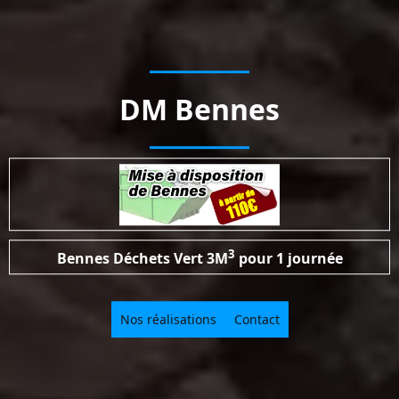
DM Bennes
3
Bennes Déchets Vert
3M
pour 1 journée
Nos réalisations
Contact