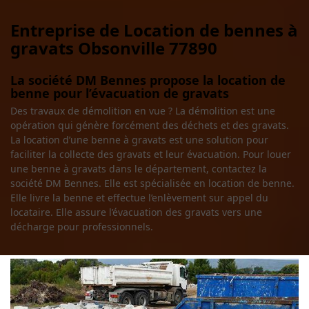
Entreprise de Location de bennes à
gravats Obsonville 77890
La société DM Bennes propose la location de
benne pour l’évacuation de gravats
Des travaux de démolition en vue ? La démolition est une
opération qui génère forcément des déchets et des gravats.
La location d’une benne à gravats est une solution pour
faciliter la collecte des gravats et leur évacuation. Pour louer
une benne à gravats dans le département, contactez la
société DM Bennes. Elle est spécialisée en location de benne.
Elle livre la benne et effectue l’enlèvement sur appel du
locataire. Elle assure l’évacuation des gravats vers une
décharge pour professionnels.