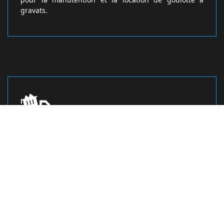
gravats.
L’entreprise DM Bennes établit un devis
sans frais pour location de bennes à
gravats à Obsonville
L’entreprise assure la location de benne à gravats
pour professionnels et pour particuliers avec
obligation de respecter les consignes et
réglementations stipulées dans le contrat (respect de
la propreté, interdiction de collecte de gravats