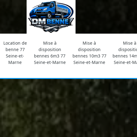
Location de
Mise à
Mise à
Mise à
benne 77
disposition
disposition
dispositi
Seine-et-
bennes 6m3 77
bennes 10m3 77
bennes 14m
Marne
Seine-et-Marne
Seine-et-Marne
Seine-et-M