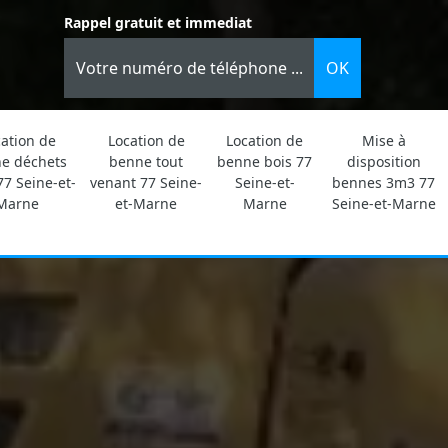
Rappel gratuit et immediat
ation de
Location de
Location de
Mise à
e déchets
benne tout
benne bois 77
disposition
77 Seine-et-
venant 77 Seine-
Seine-et-
bennes 3m3 77
Marne
et-Marne
Marne
Seine-et-Marne