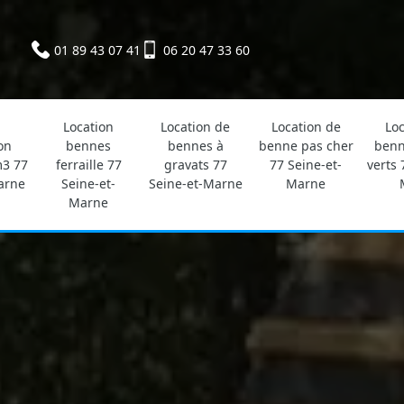
01 89 43 07 41
06 20 47 33 60
Location
Location de
Location de
Loc
on
bennes
bennes à
benne pas cher
benn
3 77
ferraille 77
gravats 77
77 Seine-et-
verts 
arne
Seine-et-
Seine-et-Marne
Marne
Marne