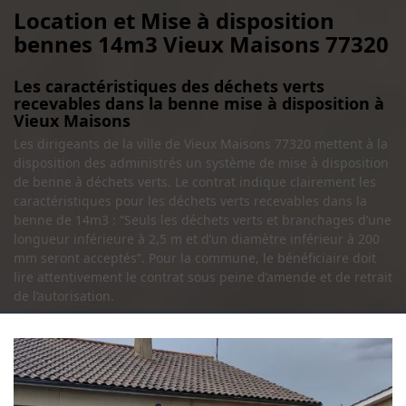
Location et Mise à disposition
bennes 14m3 Vieux Maisons 77320
Les caractéristiques des déchets verts
recevables dans la benne mise à disposition à
Vieux Maisons
Les dirigeants de la ville de Vieux Maisons 77320 mettent à la
disposition des administrés un système de mise à disposition
de benne à déchets verts. Le contrat indique clairement les
caractéristiques pour les déchets verts recevables dans la
benne de 14m3 : “Seuls les déchets verts et branchages d’une
longueur inférieure à 2,5 m et d’un diamètre inférieur à 200
mm seront acceptés”. Pour la commune, le bénéficiaire doit
lire attentivement le contrat sous peine d’amende et de retrait
de l’autorisation.