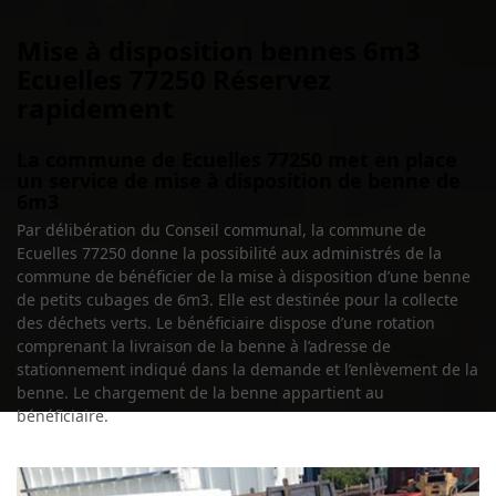
Mise à disposition bennes 6m3
Ecuelles 77250 Réservez
rapidement
La commune de Ecuelles 77250 met en place
un service de mise à disposition de benne de
6m3
Par délibération du Conseil communal, la commune de
Ecuelles 77250 donne la possibilité aux administrés de la
commune de bénéficier de la mise à disposition d’une benne
de petits cubages de 6m3. Elle est destinée pour la collecte
des déchets verts. Le bénéficiaire dispose d’une rotation
comprenant la livraison de la benne à l’adresse de
stationnement indiqué dans la demande et l’enlèvement de la
benne. Le chargement de la benne appartient au
bénéficiaire.