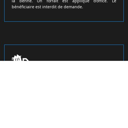
la benne. Un forfait est appliqué d’office. Le
bénéficiaire est interdit de demande.
Le demandeur doit s’assurer de la
disponibilité de la place de livraison
Le service gestion des déchets de la ville de Ecuelles
77250 détermine le jour de la mise en place en
fonction des demandes de réservations
préalablement enregistrées. Il appartient au
demandeur de s’assurer de la disponibilité d’une
place pour ce jour de livraison (demande auprès des