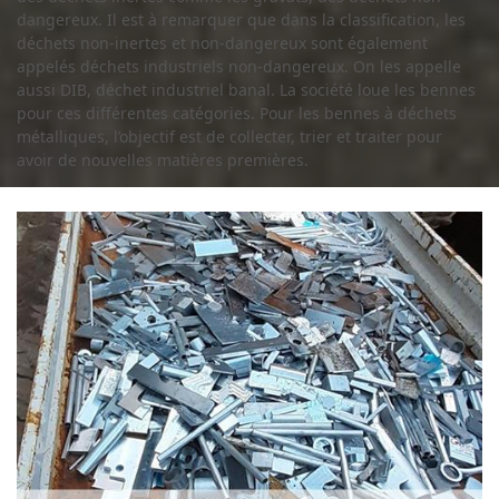
dangereux. Il est à remarquer que dans la classification, les
déchets non-inertes et non-dangereux sont également
appelés déchets industriels non-dangereux. On les appelle
aussi DIB, déchet industriel banal. La société loue les bennes
pour ces différentes catégories. Pour les bennes à déchets
métalliques, l’objectif est de collecter, trier et traiter pour
avoir de nouvelles matières premières.