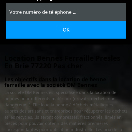
Location Bennes Ferraille Presles
En Brie 77220 Pas cher
Les objectifs dans la location de benne
ferraille avec la société DM Bennes
La société DM Bennes est spécialisée dans la location de
bennes pour différents matériaux (gravats, déchets non-
dangereux…). Elle loue la benne à déchets métalliques
auprès des artisans et entreprises pour récupérer les déchets
et les recyclés. Ils seront compressés, fractionnés, limés en
pièces pour pouvoir obtenir des matières premières
correspondantes pour utilisation industrielle. Les prix de la