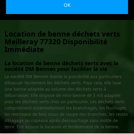
Location de benne déchets verts
Meilleray 77320 Disponibilité
Immédiate
La location de benne déchets verts avec la
société DM Bennes pour faciliter la vie
La société DM Bennes donne la possibilité aux particuliers
d’évacuer facilement les déchets verts. Pour cela, elle loue
une benne adaptée au volume des déchets verts à
débarrasser. Elle dispose de mini-benne de 3 m3 adaptée
pour les déchets verts chez un particulier. Les déchets verts
comprennent essentiellement les branchages, les feuillages,
les morceaux de bois issus de coupe des branches, les restes
d’élagage ou copeaux après dessouchage sans motte de
terre. Elle assure la livraison et l’enlèvement de la benne.