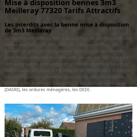
Mise à disposition bennes 3m3
Meilleray 77320 Tarifs Attractifs
Les interdits avec la benne mise à disposition
de 3m3 Meilleray
La commune Meilleray met à disposition de ses résidents une
benne avec un objet bien défini à la demande. Pour les
bennes de 3m3 c’est uniquement l’autorisation est donnée
pour l’évacuation des déchets verts. Au cas par cas, elle livre
une autorisation pour appuyer un déménagement. Une fois
l’autorisation octroyée, il est interdit de mettre dans la benne
des objets autres comme les produits dangereux (amiante,
plomb, piles, batteries, radioactif…), les déchets médicaux
(DASRI), les ordures ménagères, les DEEE.